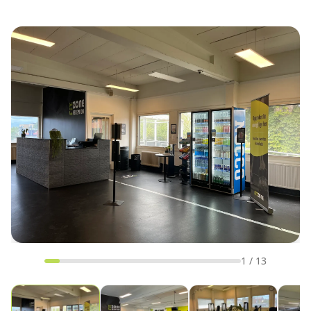
1
/
13