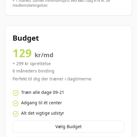
+ 1 måned. Samlet minimumspris ved køb i dag 676 kr. Se
medlemsbetingelser.
Budget
129
kr/md
+
299
kr oprettelse
6
måneders binding
Perfekt til dig der træner i dagtimerne
Træn alle dage 09-21
Adgang til ét center
Alt det vigtige udstyr
Vælg
Budget