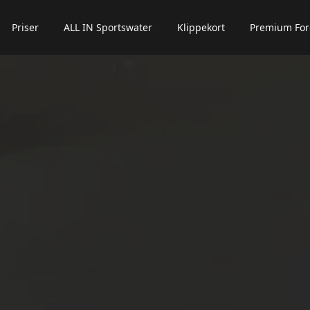
Priser
ALL IN Sportswater
Klippekort
Premium For
n undermenu for
Find center