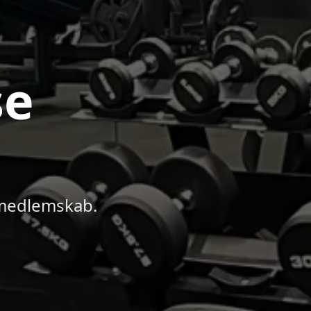
se
 medlemskab.