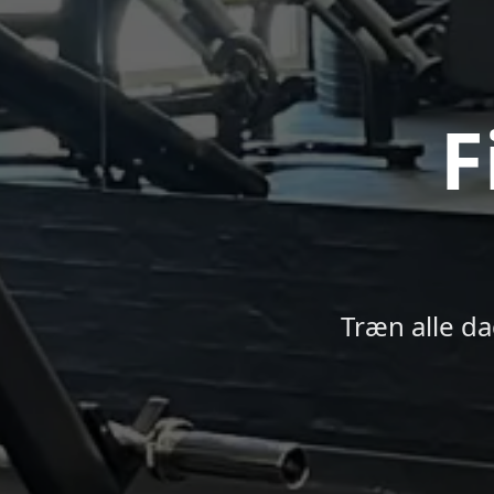
F
Træn alle d