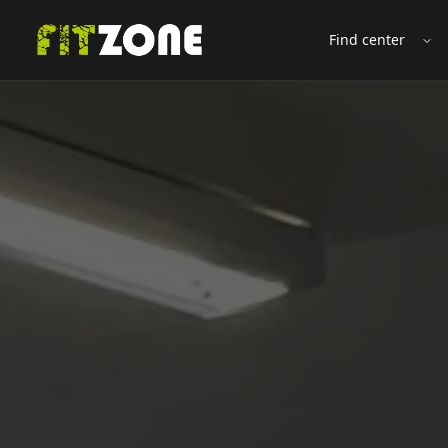
Find center
Åb