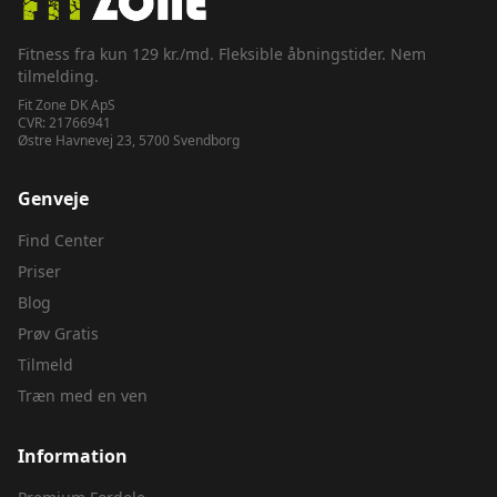
Fitness fra kun 129 kr./md. Fleksible åbningstider. Nem
tilmelding.
Fit Zone DK ApS
CVR:
21766941
Østre Havnevej 23, 5700 Svendborg
Genveje
Find Center
Priser
Blog
Prøv Gratis
Tilmeld
Træn med en ven
Information