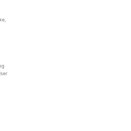
ke,
og
lser