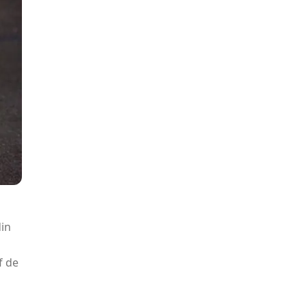
din
f de