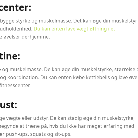
center:
 opbygge styrke og muskelmasse. Det kan øge din muskelstyr
n udholdenhed.
Du kan enten lave vægtløftning i et
ve øvelser derhjemme.
tine:
rke og muskelmasse. De kan øge din muskelstyrke, størrelse 
og koordination. Du kan enten købe kettlebells og lave øve
fitnesscenter.
ust:
ge vægte eller udstyr. De kan stadig øge din muskelstyrke,
begynde at træne på, hvis du ikke har meget erfaring med
r push-ups, squats og sit-ups.