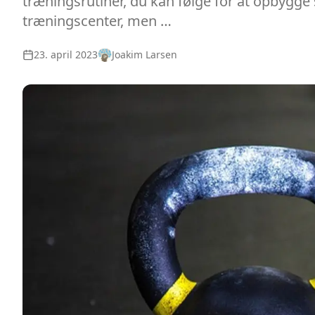
træningsrutiner, du kan følge for at opbygge
træningscenter, men …
23. april 2023
Joakim Larsen