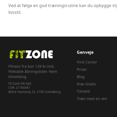
Ved at følge en god træningsrutine kan du opbygge st
livsstil.
Genveje
Find Center
Fitness fra kun 129 kr./md.
Priser
Fleksible åbningstider. Nem
tilmelding.
Blog
Fit Zone DK ApS
Prøv Gratis
CVR:
21766941
Tilmeld
Østre Havnevej 23, 5700 Svendborg
Træn med en ven