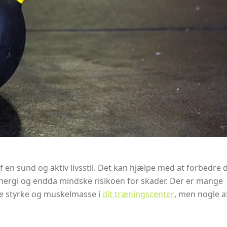
 en sund og aktiv livsstil. Det kan hjælpe med at forbedre 
energi og endda mindske risikoen for skader. Der er mange
gge styrke og muskelmasse i
dit træningscenter
, men nogle a