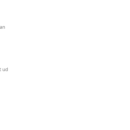
kan
t ud