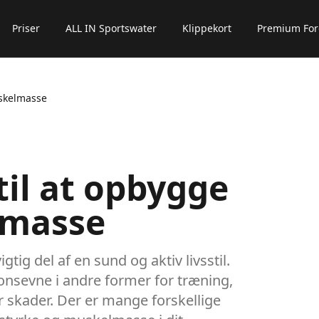
Priser
ALL IN Sportswater
Klippekort
Premium For
n undermenu for
Find center
uskelmasse
til at opbygge
lmasse
ig del af en sund og aktiv livsstil.
onsevne i andre former for træning,
 skader. Der er mange forskellige