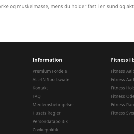
yrke og muskelmasse, mens du holder fast i en sund og akt
Information
Fitness i 
Premium Fordele
Fitness
Aal
ALL-IN Sportswater
Fitness
Aar
Kontakt
Fitness
Hol
FAQ
Fitness
Od
Medlemsbetingelser
Fitness
Ran
Husets Regler
Fitness
Sve
Persondatapolitik
Cookiepolitik