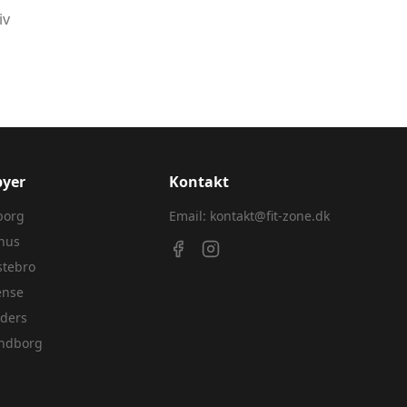
iv
byer
Kontakt
borg
Email:
kontakt@fit-zone.dk
hus
stebro
ense
ders
ndborg