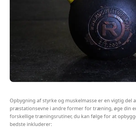
Opbygning af styrke og muskelmasse er en vigtig del af
præstationsevne i andre former for træning, øge din 
forskellige træningsrutiner, du kan følge for at opby
bedste inkluderer: