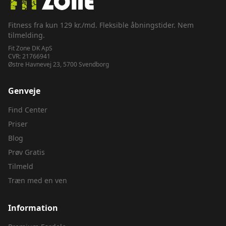
Fitness fra kun 129 kr./md. Fleksible åbningstider. Nem
tilmelding.
Fit Zone DK ApS
CVR:
21766941
Østre Havnevej 23, 5700 Svendborg
Genveje
Find Center
Priser
Blog
Prøv Gratis
Tilmeld
Træn med en ven
Information