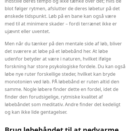
indstille deres tempo og ikke tænke over det; hvis de
blot følger rytmen, afslutter de deres løbetur på det
ønskede tidspunkt. Løb på en bane kan også være
med til at minimere skader – fordi terrænet ikke er
ujævnt eller uventet.
Men når du tænker på den mentale side af løb, bliver
det sværere at løbe på et løbebånd her. At løbe
udenfor betyder at være i naturen, hvilket ifølge
forskning har store psykologiske fordele. Du kan også
løbe nye ruter forskellige steder, hvilket kan bryde
monotonien ved løb. PÅ løbebånd er ruten altid den
samme. Nogle løbere finder dette en fordel, idet de
finder den forudsigelige, rytmiske kvalitet af
løbebåndet som meditativ. Andre finder det kedeligt
og kan ikke lide gentagelser.
Brug løbebåndet til at nedvarme